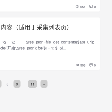
551
0
的内容（适用于采集列表页）
口地址 $res_json=file_get_contents($api_url);
('开始',$res_json); for($i = 1; $i &l...
503
0
8
9
...
11
»