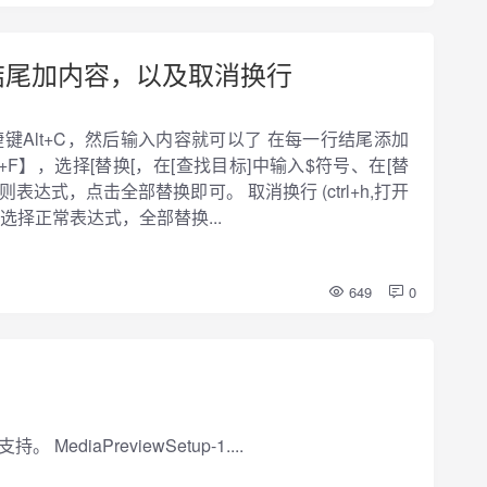
、结尾加内容，以及取消换行
键Alt+C，然后输入内容就可以了 在每一行结尾添加
+F】，选择[替换[，在[查找目标]中输入$符号、在[替
达式，点击全部替换即可。 取消换行 (ctrl+h,打开
选择正常表达式，全部替换...
649
0
iaPreviewSetup-1....