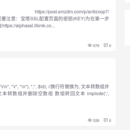
https://post.smzdm.com/p/an9zxop7/
990lvl.htm 需要注意：宝塔SSL配置页面的密钥(KEY)为在第一步
alphassl.libmk.co...
676
0
", "\r", "\n"), ",", $id); //换行符替换为, 文本转数组并
$id));//文本转数组并删除空数组 数组转回文本 implode(',',
539
0